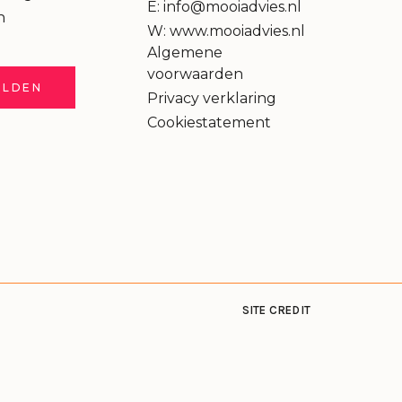
E: info@mooiadvies.nl
n
W: www.mooiadvies.nl
Algemene
voorwaarden
ELDEN
Privacy verklaring
Cookiestatement
SITE CREDIT